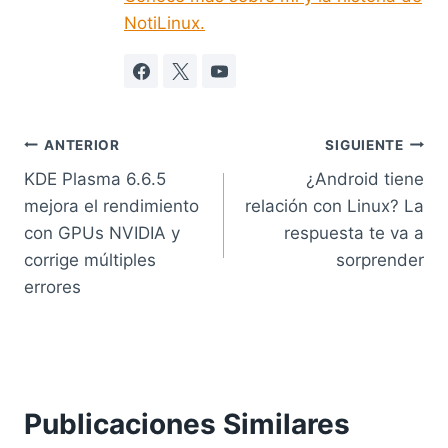
NotiLinux.
Navegación
ANTERIOR
SIGUIENTE
KDE Plasma 6.6.5
¿Android tiene
de
mejora el rendimiento
relación con Linux? La
entradas
con GPUs NVIDIA y
respuesta te va a
corrige múltiples
sorprender
errores
Publicaciones Similares