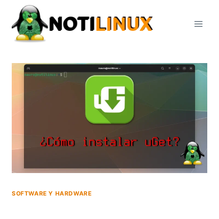
Saltar
al
contenido
SOFTWARE Y HARDWARE