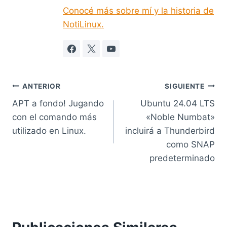
Conocé más sobre mí y la historia de
NotiLinux.
Navegación
ANTERIOR
SIGUIENTE
APT a fondo! Jugando
Ubuntu 24.04 LTS
de
con el comando más
«Noble Numbat»
entradas
utilizado en Linux.
incluirá a Thunderbird
como SNAP
predeterminado