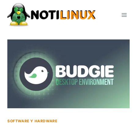
Saltar
al
contenido
SOFTWARE Y HARDWARE