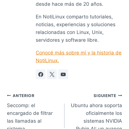
desde hace más de 20 años.
En NotiLinux comparto tutoriales,
noticias, experiencias y soluciones
relacionadas con Linux, Unix,
servidores y software libre.
Conocé más sobre mí y la historia de
NotiLinux.
Navegación
ANTERIOR
SIGUIENTE
Seccomp: el
Ubuntu ahora soporta
de
encargado de filtrar
oficialmente los
entradas
las llamadas al
sistemas NVIDIA
sistema
Rubin AI: un avance