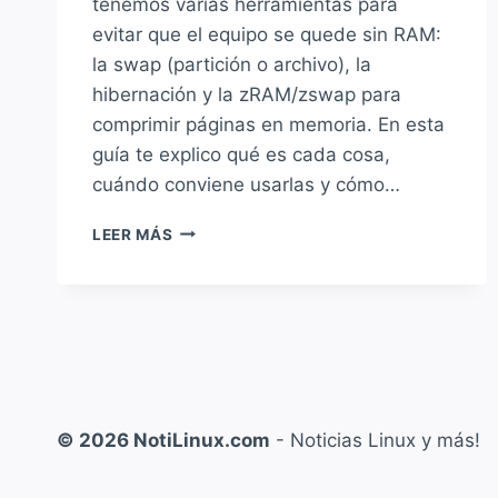
tenemos varias herramientas para
evitar que el equipo se quede sin RAM:
la swap (partición o archivo), la
hibernación y la zRAM/zswap para
comprimir páginas en memoria. En esta
guía te explico qué es cada cosa,
cuándo conviene usarlas y cómo…
SWAP,
LEER MÁS
HIBERNACIÓN
Y
ZRAM:
CÓMO
GESTIONAR
MEJOR
LA
RAM
© 2026 NotiLinux.com
- Noticias Linux y más!