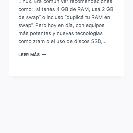
Linux. Era común ver recomendaciones
como: “si tenés 4 GB de RAM, usá 2 GB
de swap” o incluso “duplicá tu RAM en
swap”. Pero hoy en día, con equipos
más potentes y nuevas tecnologías
como zram o el uso de discos SSD,…
SWAP
LEER MÁS
SÍ
O
SWAP
NO:
¿ES
NECESARIA
LA
SWAP
EN
LINUX
HOY
EN