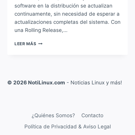
software en la distribución se actualizan
continuamente, sin necesidad de esperar a
actualizaciones completas del sistema. Con
una Rolling Release,…
DEFINICIONES
LEER MÁS
LINUX:
¿QUE
ES
UNA
DISTRIBUCIÓN
ROLLING
© 2026 NotiLinux.com
- Noticias Linux y más!
RELEASE?
¿Quiénes Somos?
Contacto
Política de Privacidad & Aviso Legal