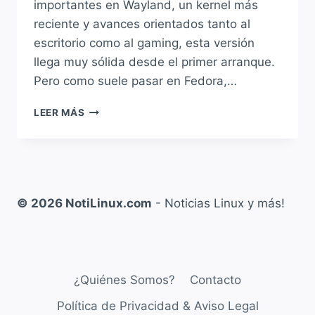
importantes en Wayland, un kernel más
reciente y avances orientados tanto al
escritorio como al gaming, esta versión
llega muy sólida desde el primer arranque.
Pero como suele pasar en Fedora,…
QUÉ
LEER MÁS
HACER
DESPUÉS
DE
INSTALAR
FEDORA
44:
© 2026 NotiLinux.com
- Noticias Linux y más!
GUÍA
ESENCIAL
PARA
DEJAR
TU
¿Quiénes Somos?
Contacto
SISTEMA
LISTO
Política de Privacidad & Aviso Legal