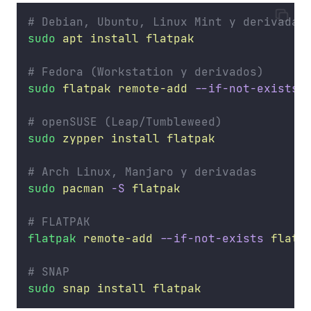
# Debian, Ubuntu, Linux Mint y derivadas
sudo
apt
install
flatpak
# Fedora (Workstation y derivados)
sudo
flatpak
remote-add
--if-not-exists
# openSUSE (Leap/Tumbleweed)
sudo
zypper
install
flatpak
# Arch Linux, Manjaro y derivadas
sudo
pacman
-S
flatpak
# FLATPAK
flatpak
remote-add
--if-not-exists
flath
# SNAP
sudo
snap
install
flatpak