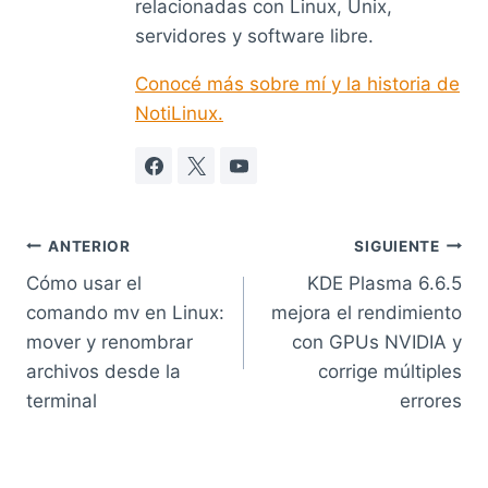
relacionadas con Linux, Unix,
servidores y software libre.
Conocé más sobre mí y la historia de
NotiLinux.
Navegación
ANTERIOR
SIGUIENTE
Cómo usar el
KDE Plasma 6.6.5
de
comando mv en Linux:
mejora el rendimiento
entradas
mover y renombrar
con GPUs NVIDIA y
archivos desde la
corrige múltiples
terminal
errores