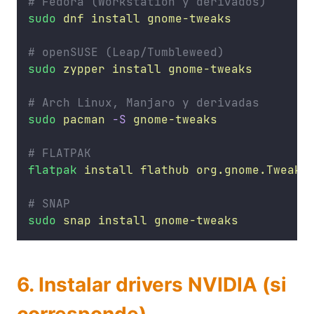
# Fedora (Workstation y derivados)
sudo
dnf
install
gnome-tweaks
# openSUSE (Leap/Tumbleweed)
sudo
zypper
install
gnome-tweaks
# Arch Linux, Manjaro y derivadas
sudo
pacman
-S
gnome-tweaks
# FLATPAK
flatpak
install
flathub
org.gnome.Tweaks
# SNAP
sudo
snap
install
gnome-tweaks
6. Instalar drivers NVIDIA (si
corresponde)