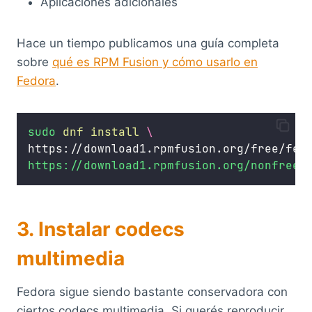
Aplicaciones adicionales
Hace un tiempo publicamos una guía completa
sobre
qué es RPM Fusion y cómo usarlo en
Fedora
.
sudo
dnf
install
\
https://download1.rpmfusion.org/free/fed
https://download1.rpmfusion.org/nonfree/
3. Instalar codecs
multimedia
Fedora sigue siendo bastante conservadora con
ciertos codecs multimedia. Si querés reproducir