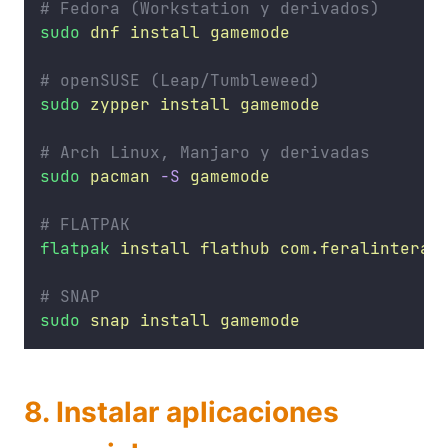
# Fedora (Workstation y derivados)
sudo
dnf
install
gamemode
# openSUSE (Leap/Tumbleweed)
sudo
zypper
install
gamemode
# Arch Linux, Manjaro y derivadas
sudo
pacman
-S
gamemode
# FLATPAK
flatpak
install
flathub
com.feralinterac
# SNAP
sudo
snap
install
gamemode
8. Instalar aplicaciones