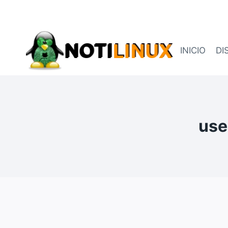
Saltar
al
contenido
INICIO
DI
use