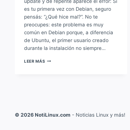
update y de repente aparece el error: Si
es tu primera vez con Debian, seguro
pensás: “¿Qué hice mal?”. No te
preocupes: este problema es muy
común en Debian porque, a diferencia
de Ubuntu, el primer usuario creado
durante la instalación no siempre…
SOLUCIÓN
LEER MÁS
A:
«USER
IS
NOT
IN
THE
SUDOERS
FILE»
© 2026 NotiLinux.com
- Noticias Linux y más!
EN
DEBIAN