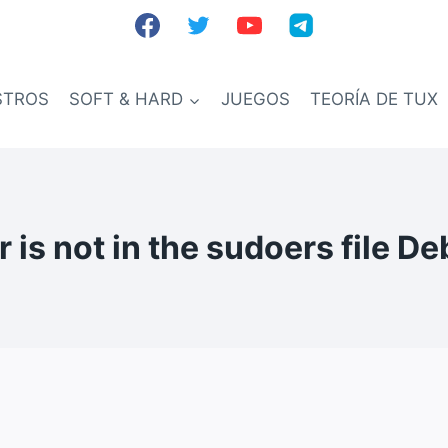
STROS
SOFT & HARD
JUEGOS
TEORÍA DE TUX
r is not in the sudoers file De