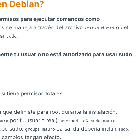
 en Debian?
permisos para ejecutar comandos como
gios se maneja a través del archivo
o del
/etc/sudoers
sar
.
sudo
mente tu usuario no está autorizado para usar sudo
.
 sí tiene permisos totales.
 que definiste para root durante la instalación.
por tu usuario real):
auro
usermod -aG sudo mauro
rupo sudo:
La salida debería incluir
.
groups mauro
sudo
os cambios tengan efecto.