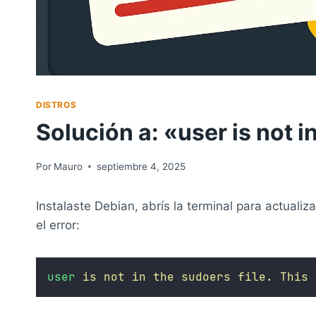
DISTROS
Solución a: «user is not i
Por
Mauro
septiembre 4, 2025
Instalaste Debian, abrís la terminal para actualiz
el error:
user
is
not
in
the
sudoers
file.
This