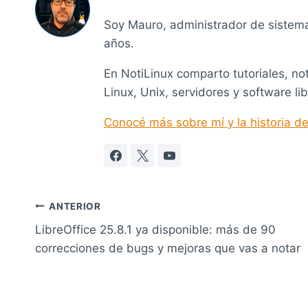
Soy Mauro, administrador de sistem
años.
En NotiLinux comparto tutoriales, no
Linux, Unix, servidores y software lib
Conocé más sobre mí y la historia de
Navegación
ANTERIOR
LibreOffice 25.8.1 ya disponible: más de 90
de
correcciones de bugs y mejoras que vas a notar
entradas