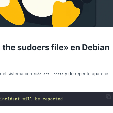
n the sudoers file» en Debian
ar el sistema con
y de repente aparece
sudo apt update
incident
will
be
reported.