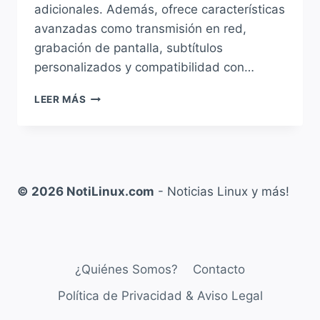
adicionales. Además, ofrece características
avanzadas como transmisión en red,
grabación de pantalla, subtítulos
personalizados y compatibilidad con…
¿CÓMO
LEER MÁS
INSTALAR
VLC
EN
LINUX?
GUÍA
COMPLETA
© 2026 NotiLinux.com
- Noticias Linux y más!
PARA
DEBIAN,
UBUNTU,
FEDORA,
ARCH
¿Quiénes Somos?
Contacto
Y
DERIVADOS
Política de Privacidad & Aviso Legal