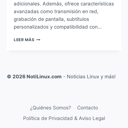
adicionales. Además, ofrece características
avanzadas como transmisión en red,
grabación de pantalla, subtítulos
personalizados y compatibilidad con…
¿CÓMO
LEER MÁS
INSTALAR
VLC
EN
LINUX?
GUÍA
COMPLETA
© 2026 NotiLinux.com
- Noticias Linux y más!
PARA
DEBIAN,
UBUNTU,
FEDORA,
ARCH
¿Quiénes Somos?
Contacto
Y
DERIVADOS
Política de Privacidad & Aviso Legal