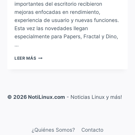
importantes del escritorio recibieron
mejoras enfocadas en rendimiento,
experiencia de usuario y nuevas funciones.
Esta vez las novedades llegan
especialmente para Papers, Fractal y Dino,
…
GNOME
LEER MÁS
MEJORA
PAPERS,
FRACTAL
Y
DINO
CON
© 2026 NotiLinux.com
- Noticias Linux y más!
NOVEDADES
MUY
INTERESANTES
¿Quiénes Somos?
Contacto