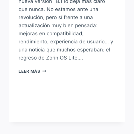
nueva versión 18.1 lo deja más claro
que nunca. No estamos ante una
revolución, pero sí frente a una
actualización muy bien pensada:
mejoras en compatibilidad,
rendimiento, experiencia de usuario… y
una noticia que muchos esperaban: el
regreso de Zorin OS Lite….
ZORIN
LEER MÁS
OS
18.1
YA
ESTÁ
DISPONIBLE…
¡Y
VUELVE
ZORIN
OS
LITE!