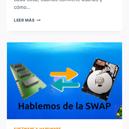
cómo…
SWAP,
LEER MÁS
HIBERNACIÓN
Y
ZRAM:
CÓMO
GESTIONAR
MEJOR
LA
RAM
SOFTWARE Y HARDWARE