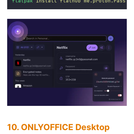
flatpak
install
flathub
me.proton.Pass
10. ONLYOFFICE Desktop