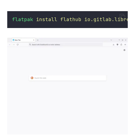
flatpak
install
flathub
io.gitlab.librew