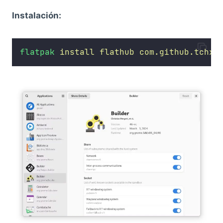
Instalación:
flatpak
install
flathub
com.github.tchx8