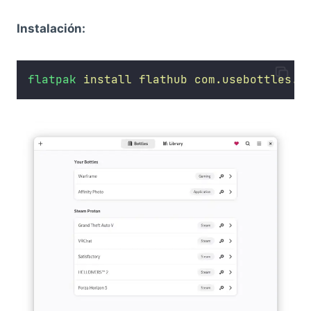
Instalación:
flatpak
install
flathub
com.usebottles.b