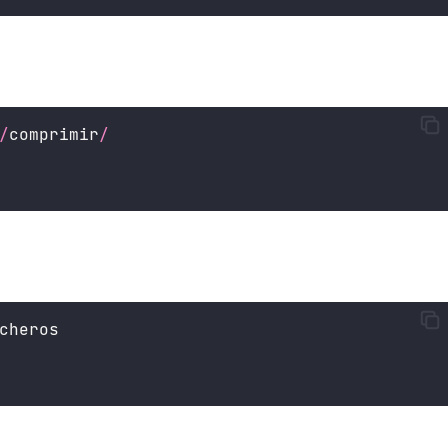
/
comprimir
/
cheros