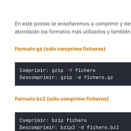
En este posteo te enseñaremos a comprimir y des
abordarán los formatos más utilizados y tambié
Formato gz (sólo comprime ficheros)
Comprimir: gzip 
-
9
 fichero
Descomprimir: gzip 
-
d fichero.gz
Formato bz2 (sólo comprime ficheros)
Comprimir: bzip fichero
Descomprimir: bzip2 
-
d fichero.bz2