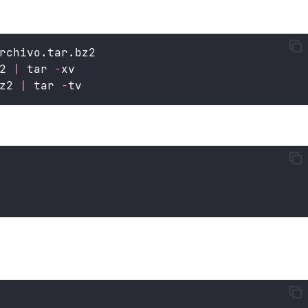
rchivo.tar.bz2
2 
|
 tar 
-
xv
z2 
|
 tar 
-
tv