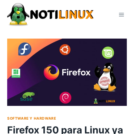
Saltar
al
contenido
SOFTWARE Y HARDWARE
Firefox 150 para Linux ya