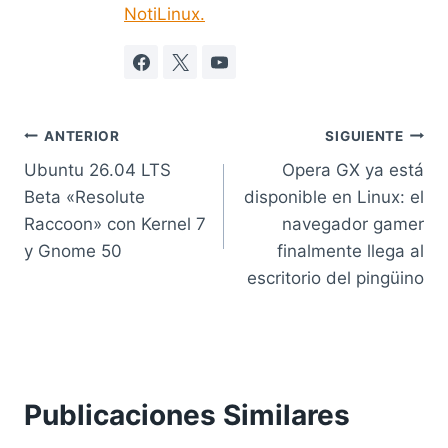
NotiLinux.
Navegación
ANTERIOR
SIGUIENTE
Ubuntu 26.04 LTS
Opera GX ya está
de
Beta «Resolute
disponible en Linux: el
entradas
Raccoon» con Kernel 7
navegador gamer
y Gnome 50
finalmente llega al
escritorio del pingüino
Publicaciones Similares