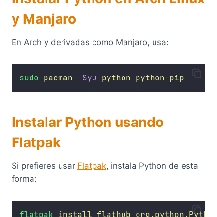
y Manjaro
En Arch y derivadas como Manjaro, usa:
sudo
pacman
-Syu
python
python-pip
Instalar Python usando
Flatpak
Si prefieres usar
Flatpak
, instala Python de esta
forma:
flatpak
install
flathub
org.python.Pytho