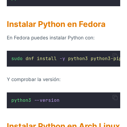
Instalar Python en Fedora
En Fedora puedes instalar Python con:
sudo
dnf
install
-y
python3
python3-pip
Y comprobar la versión:
python3
--version
Instalar Python en Arch Linux