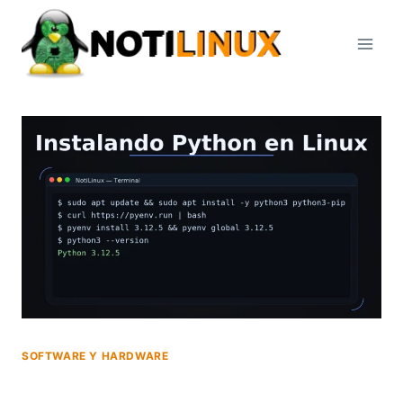
Saltar
al
contenido
SOFTWARE Y HARDWARE