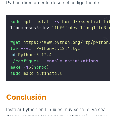
Python directamente desde el código fuente:
sudo
apt
install
-y
build-essential
libs
libncurses5-dev 
libffi-dev
libsqlite3-de
wget
https://www.python.org/ftp/python/3
tar
-xvzf
Python-3.12.4.tgz
cd
Python-3.12.4
./configure
--enable-optimizations
make
-j
$(
nproc
)
sudo
make
altinstall
Conclusión
Instalar Python en Linux es muy sencillo, ya sea