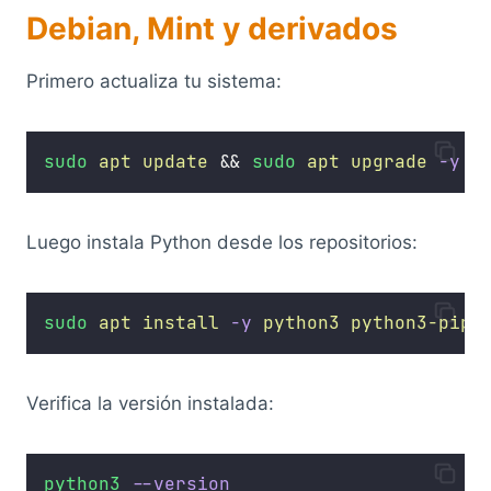
Debian, Mint y derivados
Primero actualiza tu sistema:
sudo
apt
update
 && 
sudo
apt
upgrade
-y
Luego instala Python desde los repositorios:
sudo
apt
install
-y
python3
python3-pip
Verifica la versión instalada:
python3
--version