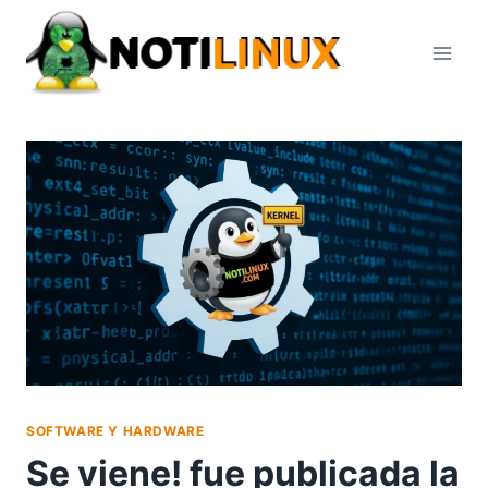
Saltar
al
contenido
SOFTWARE Y HARDWARE
Se viene! fue publicada la