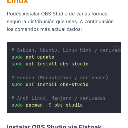
Podés instalar OBS Studio de varias formas
según la distribución que uses. A continuación
los comandos más actualizados:
# Debian, Ubuntu, Linux Mint y derivadas
sudo
apt
update
sudo
apt
install
obs-studio
# Fedora (Workstation y derivados)
sudo
dnf
install
obs-studio
# Arch Linux, Manjaro y derivadas
sudo
pacman
-S
obs-studio
Instalar OBS Studio vía Flatpak