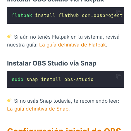
flatpak
install
flathub
com.obsproject.S
Si aún no tenés Flatpak en tu sistema, revisá
nuestra guía:
La guía definitiva de Flatpak
.
Instalar OBS Studio vía Snap
sudo
snap
install
obs-studio
Si no usás Snap todavía, te recomiendo leer:
La guía definitiva de Snap
.