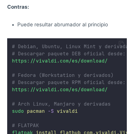
Contras:
Puede resultar abrumador al principio
# Debian, Ubuntu, Linux Mint y derivadas
# Descargar paquete DEB oficial desde:
https://vivaldi.com/es/download/
# Fedora (Workstation y derivados)
# Descargar paquete RPM oficial desde:
https://vivaldi.com/es/download/
# Arch Linux, Manjaro y derivadas
sudo
pacman
-S
vivaldi
# FLATPAK
flatpak
install
flathub
com.vivaldi.Viva