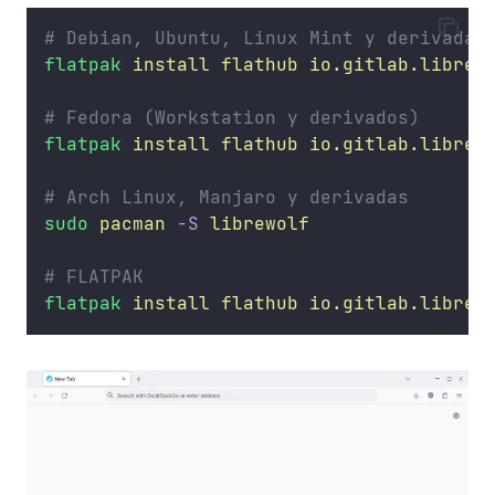
# Debian, Ubuntu, Linux Mint y derivadas
flatpak
install
flathub
io.gitlab.librew
# Fedora (Workstation y derivados)
flatpak
install
flathub
io.gitlab.librew
# Arch Linux, Manjaro y derivadas
sudo
pacman
-S
librewolf
# FLATPAK
flatpak
install
flathub
io.gitlab.librew