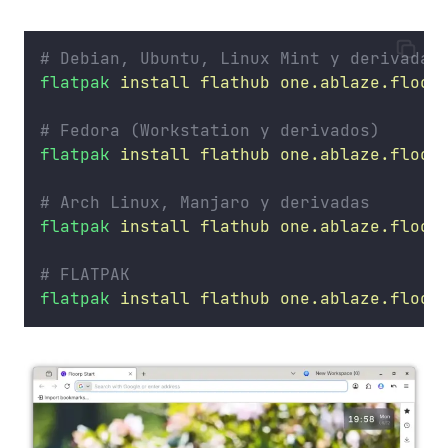
# Debian, Ubuntu, Linux Mint y derivadas
flatpak
install
flathub
one.ablaze.floor
# Fedora (Workstation y derivados)
flatpak
install
flathub
one.ablaze.floor
# Arch Linux, Manjaro y derivadas
flatpak
install
flathub
one.ablaze.floor
# FLATPAK
flatpak
install
flathub
one.ablaze.floor