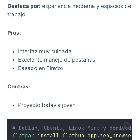
Destaca por:
experiencia moderna y espacios de
trabajo.
Pros:
Interfaz muy cuidada
Excelente manejo de pestañas
Basado en Firefox
Contras:
Proyecto todavía joven
# Debian, Ubuntu, Linux Mint y derivadas
flatpak
install
flathub
app.zen_browser.