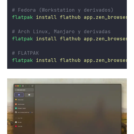
# Fedora (Workstation y derivados)
flatpak
install
flathub
app.zen_browser.
# Arch Linux, Manjaro y derivadas
flatpak
install
flathub
app.zen_browser.
# FLATPAK
flatpak
install
flathub
app.zen_browser.