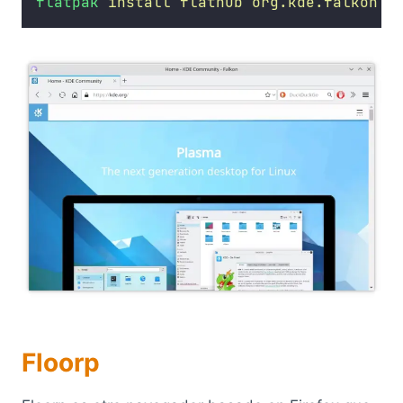
flatpak
install
flathub
org.kde.falkon
Floorp