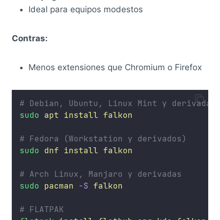
Ideal para equipos modestos
Contras:
Menos extensiones que Chromium o Firefox
# Debian, Ubuntu, Linux Mint y derivadas
sudo
apt
install
falkon
# Fedora (Workstation y derivados)
sudo
dnf
install
falkon
# Arch Linux, Manjaro y derivadas
sudo
pacman
-S
falkon
# FLATPAK