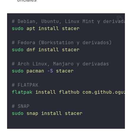
# Debian, Ubuntu, Linux Mint y derivadas
sudo
apt
install
stacer
# Fedora (Workstation y derivados)
sudo
dnf
install
stacer
# Arch Linux, Manjaro y derivadas
sudo
pacman
-S
stacer
# FLATPAK
flatpak
install
flathub
com.github.oguzh
# SNAP
sudo
snap
install
stacer