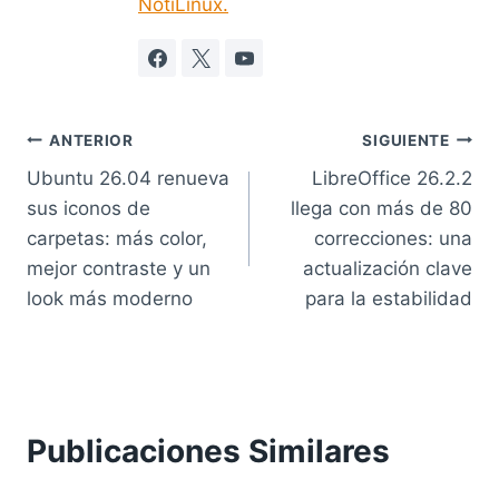
NotiLinux.
Navegación
ANTERIOR
SIGUIENTE
Ubuntu 26.04 renueva
LibreOffice 26.2.2
de
sus iconos de
llega con más de 80
entradas
carpetas: más color,
correcciones: una
mejor contraste y un
actualización clave
look más moderno
para la estabilidad
Publicaciones Similares