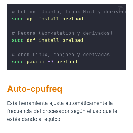
# Debian, Ubuntu, Linux Mint y derivadas
sudo
apt
install
preload
# Fedora (Workstation y derivados)
sudo
dnf
install
preload
# Arch Linux, Manjaro y derivadas
sudo
pacman
-S
preload
Auto-cpufreq
Esta herramienta ajusta automáticamente la
frecuencia del procesador según el uso que le
estés dando al equipo.