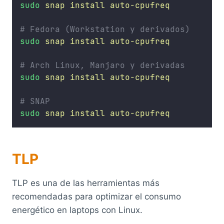
sudo
snap
install
auto-cpufreq
# Fedora (Workstation y derivados)
sudo
snap
install
auto-cpufreq
# Arch Linux, Manjaro y derivadas
sudo
snap
install
auto-cpufreq
# SNAP
sudo
snap
install
auto-cpufreq
TLP
TLP es una de las herramientas más
recomendadas para optimizar el consumo
energético en laptops con Linux.