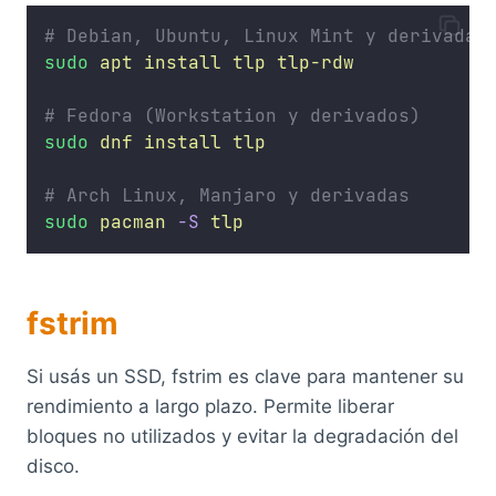
# Debian, Ubuntu, Linux Mint y derivadas
sudo
apt
install
tlp
tlp-rdw
# Fedora (Workstation y derivados)
sudo
dnf
install
tlp
# Arch Linux, Manjaro y derivadas
sudo
pacman
-S
tlp
fstrim
Si usás un SSD, fstrim es clave para mantener su
rendimiento a largo plazo. Permite liberar
bloques no utilizados y evitar la degradación del
disco.