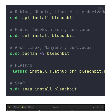
# Debian, Ubuntu, Linux Mint y derivadas
sudo
apt
install
bleachbit
# Fedora (Workstation y derivados)
sudo
dnf
install
bleachbit
# Arch Linux, Manjaro y derivadas
sudo
pacman
-S
bleachbit
# FLATPAK
flatpak
install
flathub
org.bleachbit.Bl
# SNAP
sudo
snap
install
bleachbit