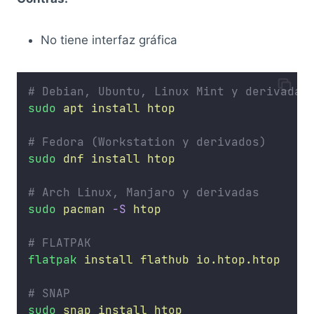
No tiene interfaz gráfica
# Debian, Ubuntu, Linux Mint y derivadas
sudo
apt
install
htop
# Fedora (Workstation y derivados)
sudo
dnf
install
htop
# Arch Linux, Manjaro y derivadas
sudo
pacman
-S
htop
# FLATPAK
flatpak
install
flathub
io.htop.htop
# SNAP
sudo
snap
install
htop