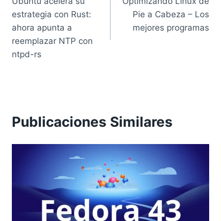
Ubuntu acelera su
Optimizando Linux de
de
estrategia con Rust:
Pie a Cabeza – Los
entradas
ahora apunta a
mejores programas
reemplazar NTP con
ntpd-rs
Publicaciones Similares