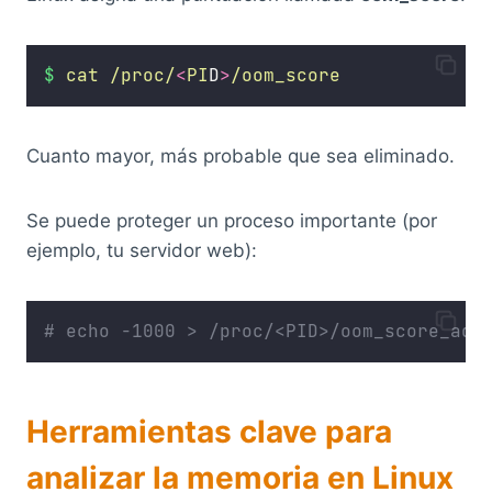
$
cat
/proc/
<
PI
D
>
/oom_score
Cuanto mayor, más probable que sea eliminado.
Se puede proteger un proceso importante (por
ejemplo, tu servidor web):
# echo -1000 > /proc/<PID>/oom_score_adj
Herramientas clave para
analizar la memoria en Linux