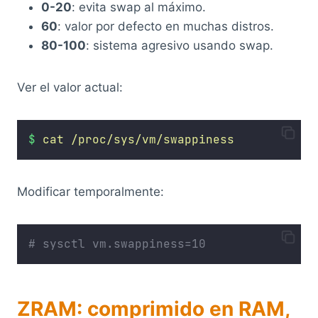
0-20
: evita swap al máximo.
60
: valor por defecto en muchas distros.
80-100
: sistema agresivo usando swap.
Ver el valor actual:
$
cat
/proc/sys/vm/swappiness
Modificar temporalmente:
# sysctl vm.swappiness=10
ZRAM: comprimido en RAM,