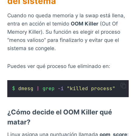
del sistema
Cuando no queda memoria y la swap está llena,
entra en acción el temido
OOM Killer
(Out Of
Memory Killer). Su función es elegir el proceso
“menos valioso” para finalizarlo y evitar que el
sistema se congele.
Puedes ver qué proceso fue eliminado en:
$
dmesg
|
grep
-i
"
killed process
"
¿Cómo decide el OOM Killer qué
matar?
Linux asigna una puntuación llamada
oom_score
: