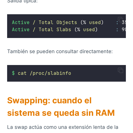
Salida típica:
Active
/
Total
Objects
 (% 
used
)    
:
 350
Active
/
Total
Slabs
 (% 
used
)      
:
 900
También se pueden consultar directamente:
$
cat
/proc/slabinfo
Swapping: cuando el
sistema se queda sin RAM
La swap actúa como una extensión lenta de la