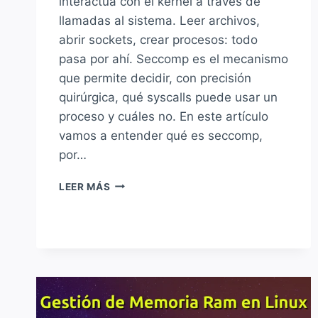
interactúa con el kernel a través de
llamadas al sistema. Leer archivos,
abrir sockets, crear procesos: todo
pasa por ahí. Seccomp es el mecanismo
que permite decidir, con precisión
quirúrgica, qué syscalls puede usar un
proceso y cuáles no. En este artículo
vamos a entender qué es seccomp,
por…
SECCOMP:
LEER MÁS
EL
ENCARGADO
DE
FILTRAR
LAS
LLAMADAS
AL
SISTEMA