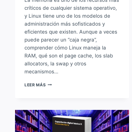
críticos de cualquier sistema operativo,
y Linux tiene uno de los modelos de
administración más sofisticados y
eficientes que existen. Aunque a veces
puede parecer un “caja negra”,
comprender cómo Linux maneja la
RAM, qué son el page cache, los slab
allocators, la swap y otros
mecanismos…
MEMORY
LEER MÁS
MANAGEMENT
EN
LINUX:
PAGE
CACHE,
SLAB,
SWAPPING