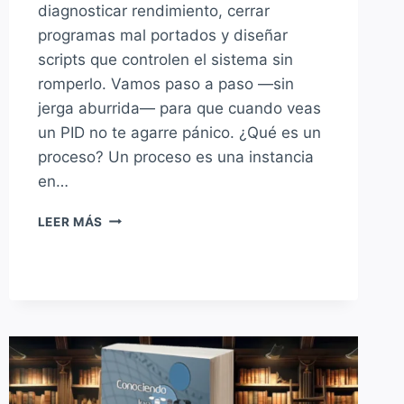
diagnosticar rendimiento, cerrar
programas mal portados y diseñar
scripts que controlen el sistema sin
romperlo. Vamos paso a paso —sin
jerga aburrida— para que cuando veas
un PID no te agarre pánico. ¿Qué es un
proceso? Un proceso es una instancia
en…
PROCESOS
LEER MÁS
EN
LINUX:
PID,
ESTADOS
Y
SEÑALES