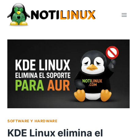
Saltar
al
contenido
SOFTWARE Y HARDWARE
KDE Linux elimina el