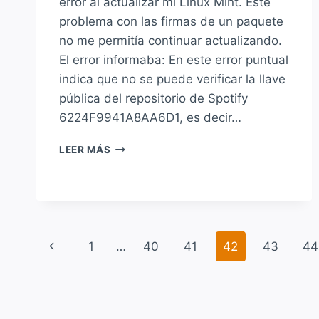
error al actualizar mi Linux Mint. Este
problema con las firmas de un paquete
no me permitía continuar actualizando.
El error informaba: En este error puntual
indica que no se puede verificar la llave
pública del repositorio de Spotify
6224F9941A8AA6D1, es decir…
SOLUCIÓN
LEER MÁS
A:
ERROR
DE
GPG
AL
INTENTAR
Navegación
Página
1
…
40
41
42
43
44
ACTUALIZAR
DEBIAN,
de
anterior
UBUNTU,
LINUXMINT
página
Y