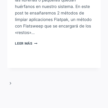
las librerías o paquetes quedan
huérfanos en nuestro sistema. En este
post te ensañaremos 2 métodos de
limpiar aplicaciones Flatpak, un método
con Flatsweep que se encargará de los
«restos»…
LIMPIANDO
LEER MÁS
LOS
«RESTOS»
DE
APLICACIONES
FLATPAK
DESINSTALADAS
Siguiente
página