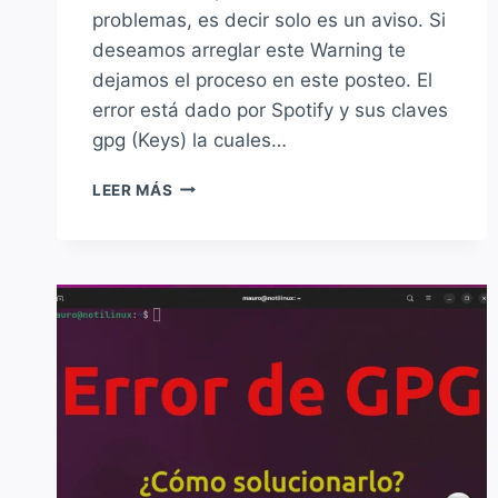
problemas, es decir solo es un aviso. Si
deseamos arreglar este Warning te
dejamos el proceso en este posteo. El
error está dado por Spotify y sus claves
gpg (Keys) la cuales…
VIDEO
LEER MÁS
Y
SOLUCIÓN
A:
«KEY
IS
STORED
IN
LEGACY
TRUSTED.GPG
KEYRING»
AL
INTENTAR
ACTUALIZAR