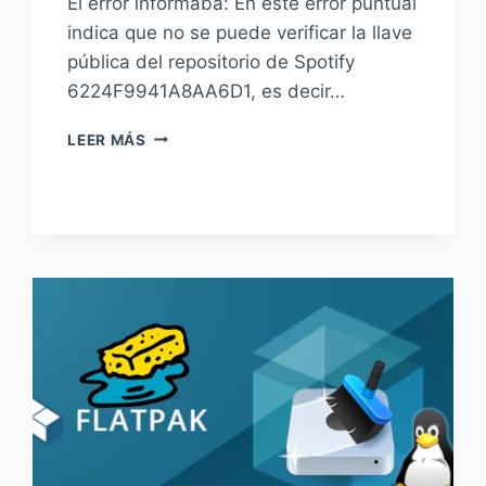
El error informaba: En este error puntual
indica que no se puede verificar la llave
pública del repositorio de Spotify
6224F9941A8AA6D1, es decir…
SOLUCIÓN
LEER MÁS
A:
«LAS
FIRMAS
SIGUIENTES
NO
SE
PUDIERON
VERIFICAR»
AL
INTENTAR
ACTUALIZAR
DEBIAN,
UBUNTU,
LINUXMINT
Y