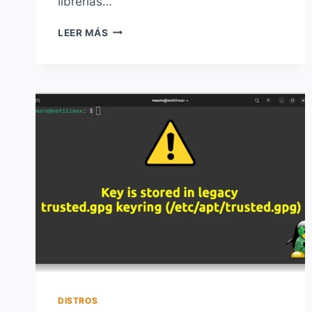
librerías…
FLATSWEEP:
LEER MÁS
LIMPIANDO
LAS
MIGAJAS
AL
DESINSTALAR
UNA
APLICACIÓN
FLATPAK
DISTROS