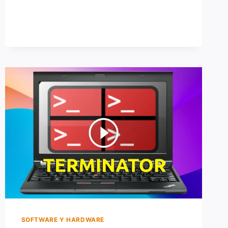
SNAP
DE
NUESTRO
SISTEMA
SIN
DEJAR
RASTROS
SOFTWARE Y HARDWARE