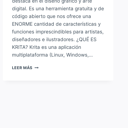
destaca en el diseño gráfico y arte
digital. Es una herramienta gratuita y de
código abierto que nos ofrece una
ENORME cantidad de características y
funciones imprescindibles para artistas,
diseñadores e ilustradores. ¿QUÉ ES
KRITA? Krita es una aplicación
multiplataforma (Linux, Windows,…
KRITA
LEER MÁS
UNA
IMPRESIONANTE
HERRAMIENTA
DE
DISEÑO
GRÁFICO
Y
ARTE
DIGITAL
PARA