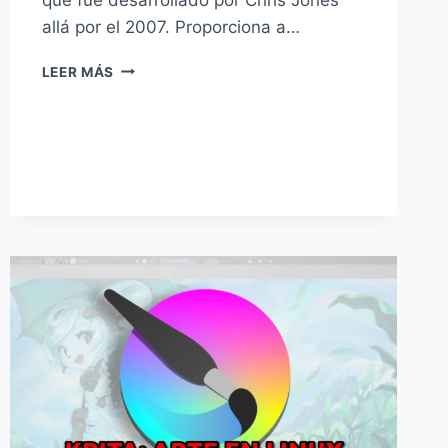
allá por el 2007. Proporciona a…
¿LA
LEER MÁS
MEJOR
TERMINAL
LINUX?
PASÁ
Y
CONOCÉ
COMO
SE
INSTALA
Y
SE
UTILIZA
TERMINATOR