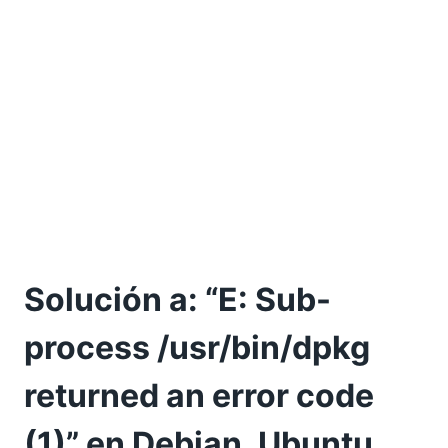
Solución a: “E: Sub-
process /usr/bin/dpkg
returned an error code
(1)” en Debian, Ubuntu,