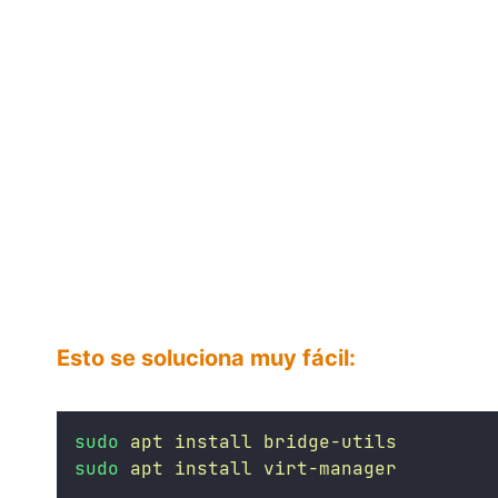
Esto se soluciona muy fácil:
sudo
apt
install
bridge-utils
sudo
apt
install
virt-manager